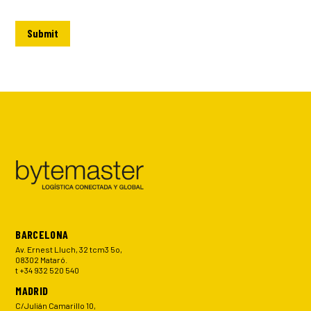
BARCELONA
Av. Ernest Lluch, 32 tcm3 5o,
08302 Mataró.
t +34 932 520 540
MADRID
C/Julián Camarillo 10,